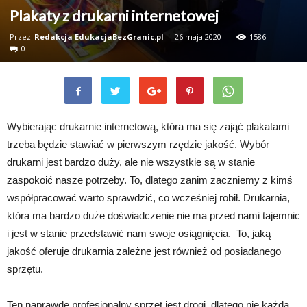
Plakaty z drukarni internetowej
Przez
Redakcja EdukacjaBezGranic.pl
-
26 maja 2020
1586
0
Wybierając drukarnie internetową, która ma się zająć plakatami
trzeba będzie stawiać w pierwszym rzędzie jakość. Wybór
drukarni jest bardzo duży, ale nie wszystkie są w stanie
zaspokoić nasze potrzeby. To, dlatego zanim zaczniemy z kimś
współpracować warto sprawdzić, co wcześniej robił. Drukarnia,
która ma bardzo duże doświadczenie nie ma przed nami tajemnic
i jest w stanie przedstawić nam swoje osiągnięcia. To, jaką
jakość oferuje drukarnia zależne jest również od posiadanego
sprzętu.
Ten naprawdę profesjonalny sprzęt jest drogi, dlatego nie każda