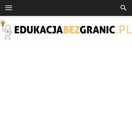
EdukacjaBezGranic.pl