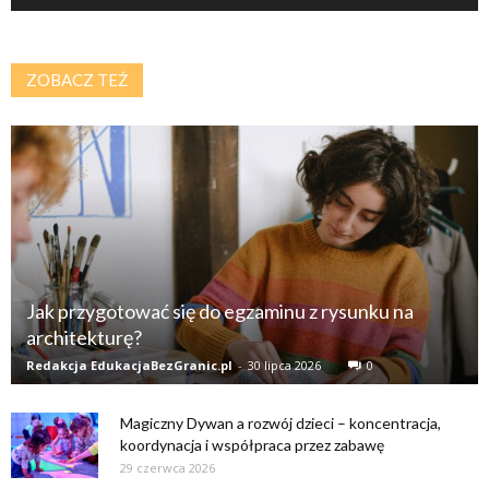
ZOBACZ TEŻ
Jak przygotować się do egzaminu z rysunku na
architekturę?
Redakcja EdukacjaBezGranic.pl
-
30 lipca 2026
0
Magiczny Dywan a rozwój dzieci – koncentracja,
koordynacja i współpraca przez zabawę
29 czerwca 2026