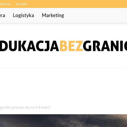
eklama
Kontakt
era
Logistyka
Marketing
EdukacjaBezGranic.pl
e godzin pracuje się na 3 4 etatu?