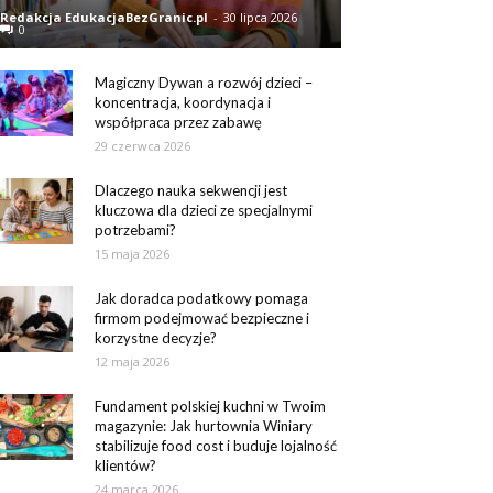
Redakcja EdukacjaBezGranic.pl
-
30 lipca 2026
0
Magiczny Dywan a rozwój dzieci –
koncentracja, koordynacja i
współpraca przez zabawę
29 czerwca 2026
Dlaczego nauka sekwencji jest
kluczowa dla dzieci ze specjalnymi
potrzebami?
15 maja 2026
Jak doradca podatkowy pomaga
firmom podejmować bezpieczne i
korzystne decyzje?
12 maja 2026
Fundament polskiej kuchni w Twoim
magazynie: Jak hurtownia Winiary
stabilizuje food cost i buduje lojalność
klientów?
24 marca 2026