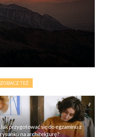
ZOBACZ TEŻ
Jak przygotować się do egzaminu z
rysunku na architekturę?