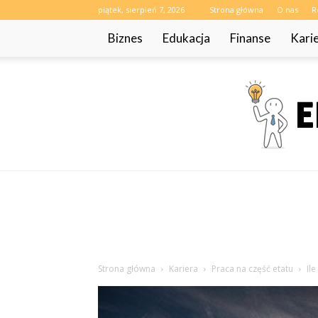
piątek, sierpień 7, 2026
Strona główna
O nas
R
Biznes
Edukacja
Finanse
Kari
Strona główna
Kariera
Praca na część etatu
Il