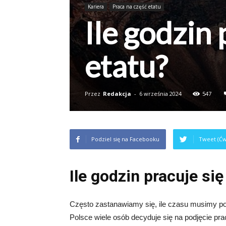
Kariera
Praca na część etatu
Ile godzin 
etatu?
Przez
Redakcja
-
6 września 2024
547
Podziel się na Facebooku
Tweet (Ćw
Ile godzin pracuje się
Często zastanawiamy się, ile czasu musimy poś
Polsce wiele osób decyduje się na podjęcie pra