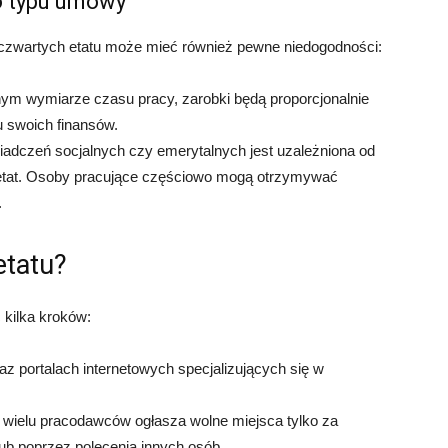
o typu umowy
h czwartych etatu może mieć również pewne niedogodności:
ym wymiarze czasu pracy, zarobki będą proporcjonalnie
u swoich finansów.
adczeń socjalnych czy emerytalnych jest uzależniona od
 etat. Osoby pracujące częściowo mogą otrzymywać
.
etatu?
 kilka kroków:
raz portalach internetowych specjalizujących się w
– wielu pracodawców ogłasza wolne miejsca tylko za
lub poprzez polecenia innych osób.