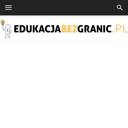
EdukacjaBezGranic.pl