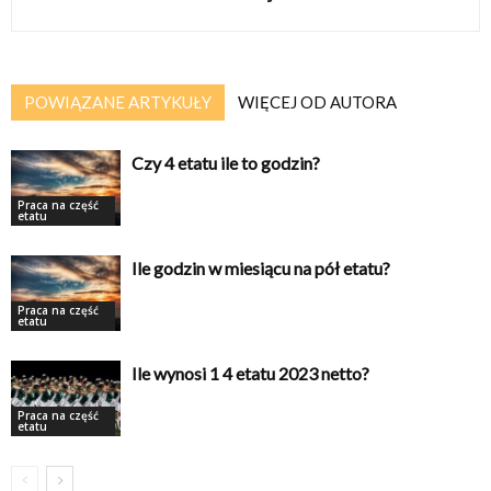
POWIĄZANE ARTYKUŁY
WIĘCEJ OD AUTORA
Czy 4 etatu ile to godzin?
Praca na część
etatu
Ile godzin w miesiącu na pół etatu?
Praca na część
etatu
Ile wynosi 1 4 etatu 2023 netto?
Praca na część
etatu