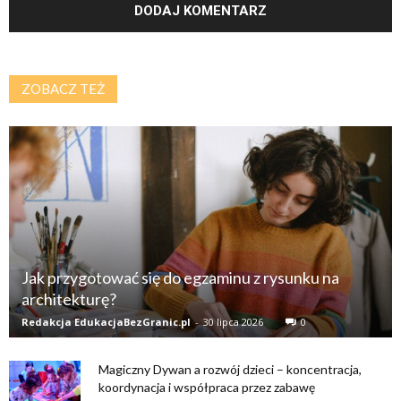
ZOBACZ TEŻ
Jak przygotować się do egzaminu z rysunku na
architekturę?
Redakcja EdukacjaBezGranic.pl
-
30 lipca 2026
0
Magiczny Dywan a rozwój dzieci – koncentracja,
koordynacja i współpraca przez zabawę