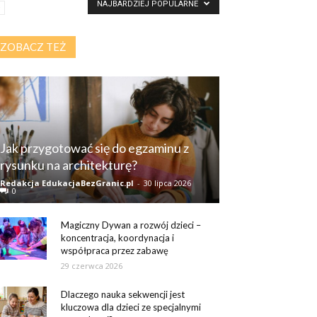
NAJBARDZIEJ POPULARNE
ZOBACZ TEŻ
Jak przygotować się do egzaminu z
rysunku na architekturę?
Redakcja EdukacjaBezGranic.pl
-
30 lipca 2026
0
Magiczny Dywan a rozwój dzieci –
koncentracja, koordynacja i
współpraca przez zabawę
29 czerwca 2026
Dlaczego nauka sekwencji jest
kluczowa dla dzieci ze specjalnymi