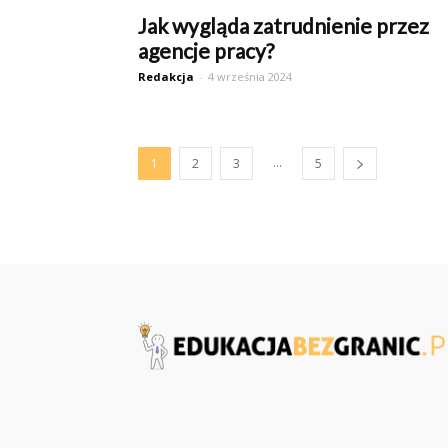
Jak wygląda zatrudnienie przez
agencje pracy?
Redakcja
-
4 września 2024
...
1
2
3
5