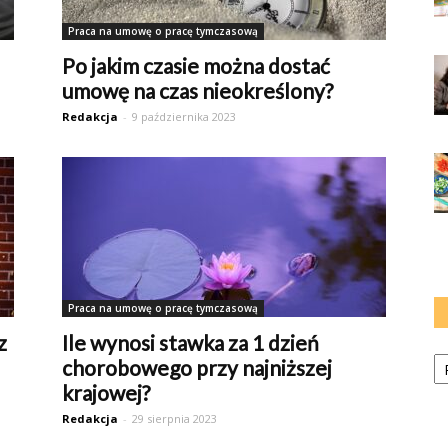
Praca na umowę o pracę tymczasową
Po jakim czasie można dostać
umowę na czas nieokreślony?
Redakcja
-
9 października 2023
Praca na umowę o pracę tymczasową
z
Ile wynosi stawka za 1 dzień
Ka
chorobowego przy najniższej
krajowej?
Redakcja
-
29 sierpnia 2023