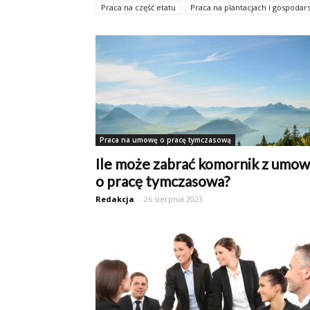
Praca na część etatu
Praca na plantacjach i gospodar
Praca na umowę o dzieło
Praca na umowę o pracę tymczasową
Ile może zabrać komornik z umo
o pracę tymczasowa?
Redakcja
-
26 sierpnia 2023