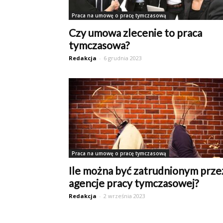
Praca na umowę o pracę tymczasową
Czy umowa zlecenie to praca
tymczasowa?
Redakcja
-
6 grudnia 2023
Praca na umowę o pracę tymczasową
Ile można być zatrudnionym prze
agencje pracy tymczasowej?
Redakcja
-
2 września 2023