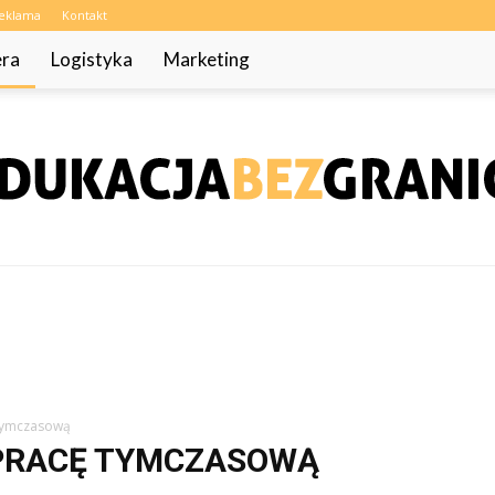
eklama
Kontakt
era
Logistyka
Marketing
EdukacjaBezGranic.pl
tymczasową
PRACĘ TYMCZASOWĄ