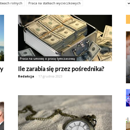
stwach rolnych
Praca na statkach wycieczkowych
Praca na umowę o pracę tymczasową
wy
Ile zarabia się przez pośrednika?
Redakcja
-
17 grudnia 2023