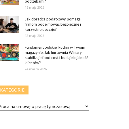
potrzebami?
15 maja 2026
Jak doradca podatkowy pomaga
firmom podejmować bezpieczne i
korzystne decyzje?
12 maja 2026
Fundament polskiej kuchni w Twoim
magazynie: Jak hurtownia Winiary
stabilizuje food cost i buduje lojalność
klientów?
24 marca 2026
KATEGORIE
tegorie