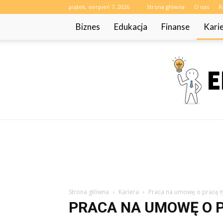
piątek, sierpień 7, 2026
Strona główna
O nas
R
Biznes
Edukacja
Finanse
Kari
Strona główna
Kariera
Praca na umowę o pracę 
PRACA NA UMOWĘ O 