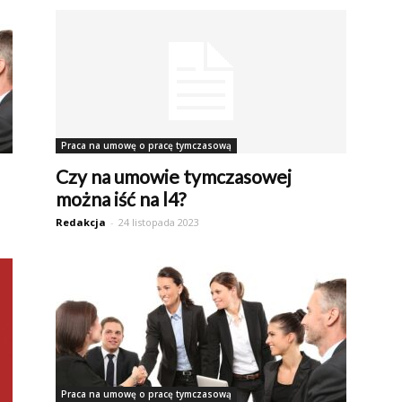
Praca na umowę o pracę tymczasową
Czy na umowie tymczasowej
można iść na l4?
Redakcja
-
24 listopada 2023
Praca na umowę o pracę tymczasową