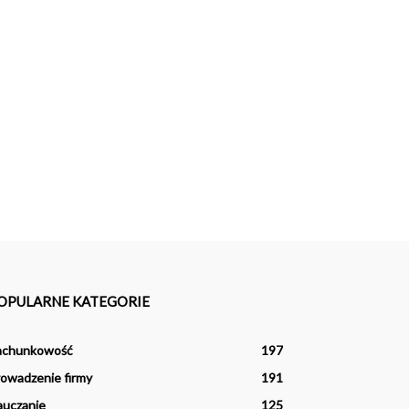
OPULARNE KATEGORIE
achunkowość
197
owadzenie firmy
191
auczanie
125