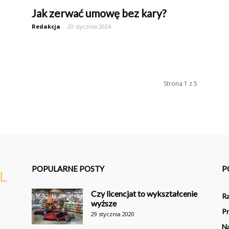
Jak zerwać umowę bez kary?
Redakcja
-
20 stycznia 2024
Strona 1 z 5
POPULARNE POSTY
P
Czy licencjat to wykształcenie
R
wyższe
Pr
29 stycznia 2020
N