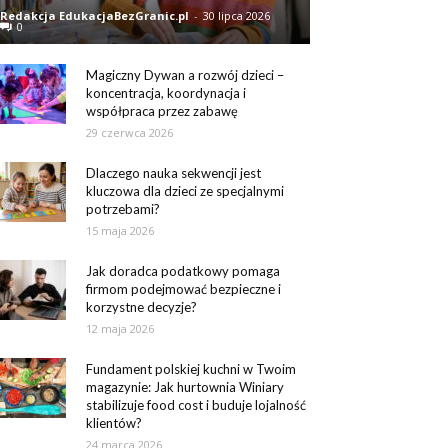
Redakcja EdukacjaBezGranic.pl
-
30 lipca 2026
0
Magiczny Dywan a rozwój dzieci –
koncentracja, koordynacja i
współpraca przez zabawę
29 czerwca 2026
Dlaczego nauka sekwencji jest
kluczowa dla dzieci ze specjalnymi
potrzebami?
15 maja 2026
Jak doradca podatkowy pomaga
firmom podejmować bezpieczne i
korzystne decyzje?
12 maja 2026
Fundament polskiej kuchni w Twoim
magazynie: Jak hurtownia Winiary
stabilizuje food cost i buduje lojalność
klientów?
24 marca 2026