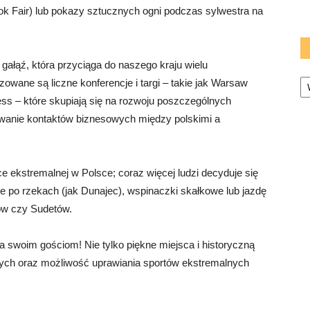
ook Fair) lub pokazy sztucznych ogni podczas sylwestra na
gałąź, która przyciąga do naszego kraju wielu
Ka
zowane są liczne konferencje i targi – takie jak Warsaw
s – które skupiają się na rozwoju poszczególnych
ywanie kontaktów biznesowych między polskimi a
ce ekstremalnej w Polsce; coraz więcej ludzi decyduje się
 po rzekach (jak Dunajec), wspinaczki skałkowe lub jazdę
ów czy Sudetów.
a swoim gościom! Nie tylko piękne miejsca i historyczną
wych oraz możliwość uprawiania sportów ekstremalnych