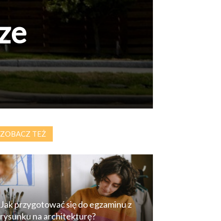
ze
ZOBACZ TEŻ
Jak przygotować się do egzaminu z
rysunku na architekturę?