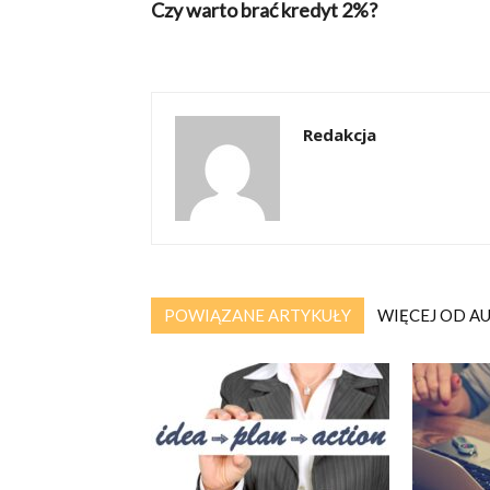
Czy warto brać kredyt 2%?
Redakcja
POWIĄZANE ARTYKUŁY
WIĘCEJ OD A