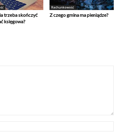
ść
Rachunkowość
ia trzeba skończyć
Z czego gmina ma pieniądze?
ać księgowa?