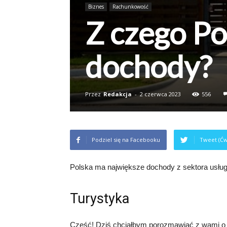
Biznes
Rachunkowość
Z czego Po
dochody?
Przez
Redakcja
-
2 czerwca 2023
556
Podziel się na Facebooku
Tweet (Ćw
Polska ma największe dochody z sektora usług,
Turystyka
Cześć! Dziś chciałbym porozmawiać z wami o 