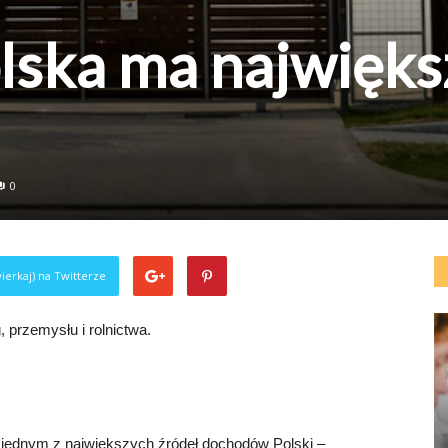
lska ma najwięks
0
ierkaj) na Twitterze
 przemysłu i rolnictwa.
jednym z największych źródeł dochodów Polski –