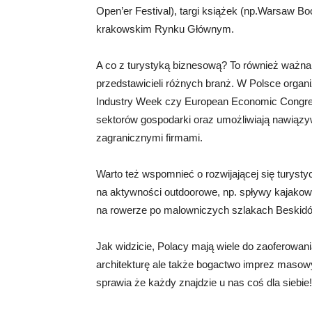
Open’er Festival), targi książek (np.Warsaw B
krakowskim Rynku Głównym.
A co z turystyką biznesową? To również ważna 
przedstawicieli różnych branż. W Polsce organi
Industry Week czy European Economic Congres
sektorów gospodarki oraz umożliwiają nawiąz
zagranicznymi firmami.
Warto też wspomnieć o rozwijającej się turysty
na aktywności outdoorowe, np. spływy kajakowe
na rowerze po malowniczych szlakach Beskid
Jak widzicie, Polacy mają wiele do zaoferowani
architekturę ale także bogactwo imprez maso
sprawia że każdy znajdzie u nas coś dla siebie!