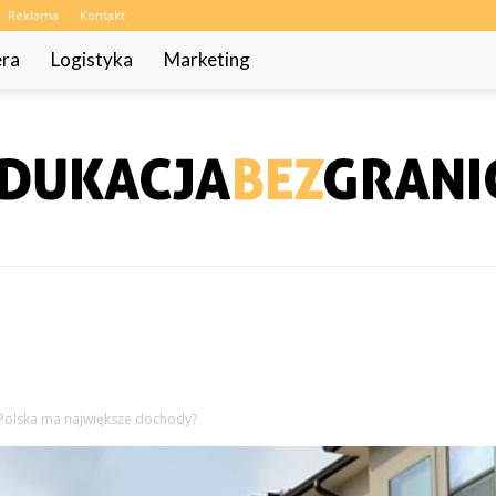
Reklama
Kontakt
era
Logistyka
Marketing
EdukacjaBezGranic.pl
Polska ma największe dochody?