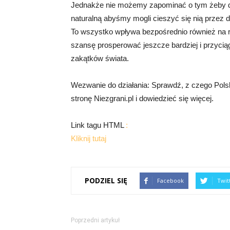
Jednakże nie możemy zapominać o tym żeby d
naturalną abyśmy mogli cieszyć się nią przez dłu
To wszystko wpływa bezpośrednio również na ro
szansę prosperować jeszcze bardziej i przycią
zakątków świata.
Wezwanie do działania: Sprawdź, z czego Polska
stronę Niezgrani.pl i dowiedzieć się więcej.
Link tagu HTML
:
Kliknij tutaj
PODZIEL SIĘ
Facebook
Twit
Poprzedni artykuł