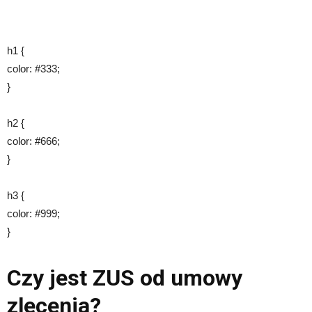
h1 {
color: #333;
}
h2 {
color: #666;
}
h3 {
color: #999;
}
Czy jest ZUS od umowy
zlecenia?