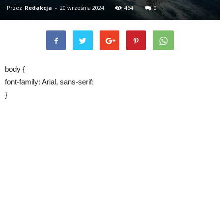
Przez
Redakcja
-
20 września 2024
464
0
body {
font-family: Arial, sans-serif;
}