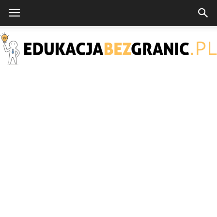
EdukacjaBezGranic.pl