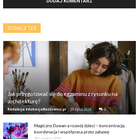
ZOBACZ TEŻ
Jak przygotować się do egzaminu z rysunku na
architekturę?
Redakcja EdukacjaBezGranic.pl
-
30 lipca 2026
0
Magiczny Dywan a rozwój dzieci – koncentracja,
koordynacja i współpraca przez zabawę
29 czerwca 2026