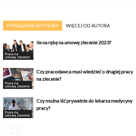
POWIĄZANE ARTYKUŁY
WIĘCEJ OD AUTORA
Ile na rękę na umowę zlecenie 2023?
Praca na
umowę zlecenie
Czy pracodawca musi wiedzieć o drugiej pracy
na zlecenie?
Praca na
umowę zlecenie
Czy można iść prywatnie do lekarza medycyny
pracy?
Praca na
umowę zlecenie