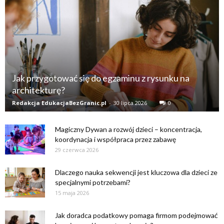
Jak przygotować się do egzaminu z rysunku na
architekturę?
Redakcja EdukacjaBezGranic.pl
-
30 lipca 2026
0
Magiczny Dywan a rozwój dzieci – koncentracja,
koordynacja i współpraca przez zabawę
29 czerwca 2026
Dlaczego nauka sekwencji jest kluczowa dla dzieci ze
specjalnymi potrzebami?
15 maja 2026
Jak doradca podatkowy pomaga firmom podejmować