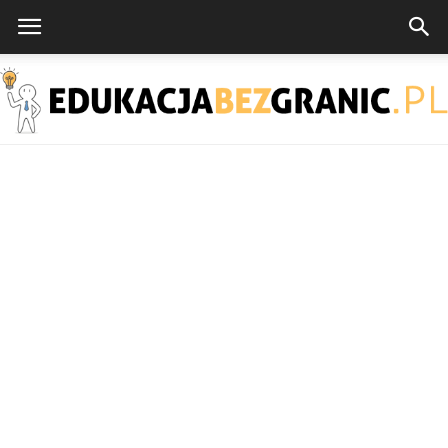
EdukacjaBezGranic.pl